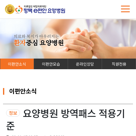
의료와 복지가 아우러지는
환자
중심 요양병원
이편안소식
이편안모습
온라인상담
직원전용
이편안소식
요양병원 방역패스 적용기
정보
준