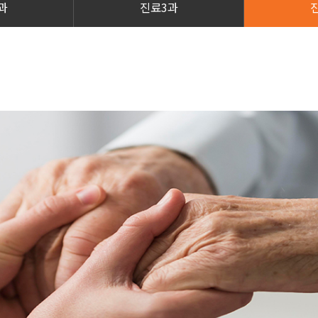
과
진료3과