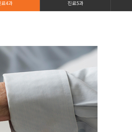
진료4과
진료5과