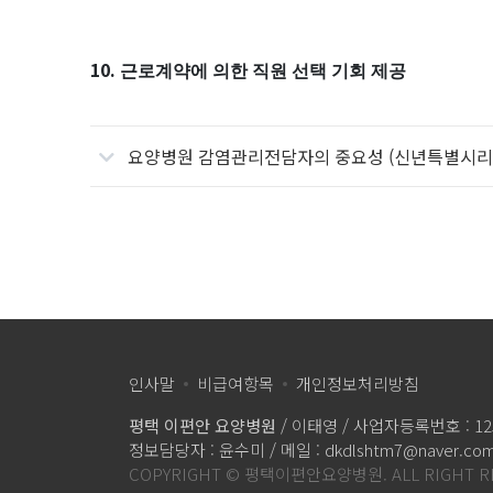
10.
근로계약에 의한 직원 선택 기회 제공
요양병원 감염관리전담자의 중요성 (신년특별시리즈 
인사말
비급여항목
개인정보처리방침
평택 이편안 요양병원
/ 이태영 / 사업자등록번호 : 125-
정보담당자 : 윤수미 / 메일 : dkdlshtm7@naver.co
COPYRIGHT © 평택이편안요양병원. ALL RIGHT RE